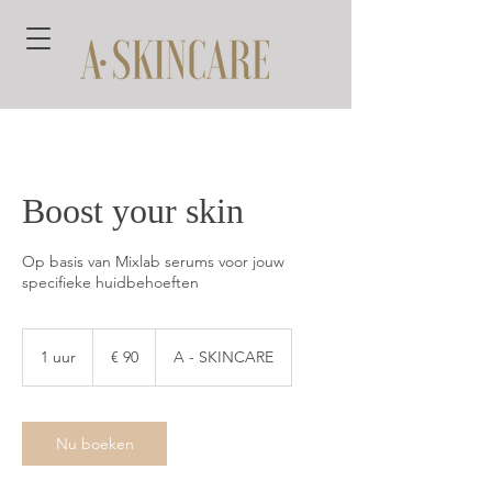
Boost your skin
Op basis van Mixlab serums voor jouw
specifieke huidbehoeften
90
euro
1 uur
1
€ 90
A - SKINCARE
u
u
Nu boeken