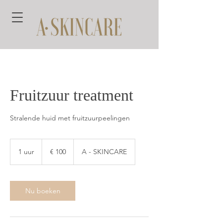
Fruitzuur treatment
Stralende huid met fruitzuurpeelingen
100
euro
1 uur
1
€ 100
A - SKINCARE
u
u
Nu boeken