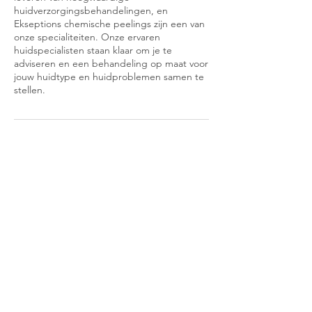
huidverzorgingsbehandelingen, en
Ekseptions chemische peelings zijn een van
onze specialiteiten. Onze ervaren
huidspecialisten staan klaar om je te
adviseren en een behandeling op maat voor
jouw huidtype en huidproblemen samen te
stellen.
Contactgegevens
Grotesteenweg-Noord 55, Gent, België