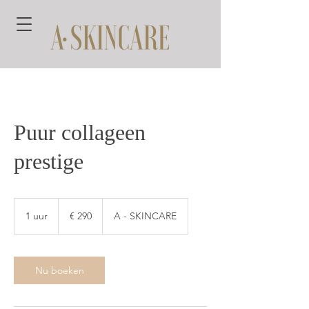
Puur collageen
prestige
290
euro
1 uur
1
€ 290
A - SKINCARE
u
u
Nu boeken