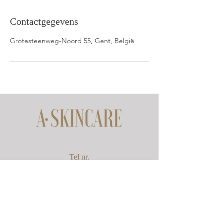
Contactgegevens
Grotesteenweg-Noord 55, Gent, België
Tel nr.
0477 18 09 97
E-mail
info@a-skincare.be
Socials