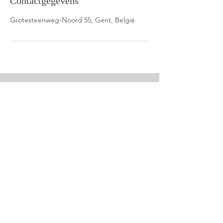
Contactgegevens
Grotesteenweg-Noord 55, Gent, België
Tel nr.
0477 18 09 97
E-mail
info@a-skincare.be
Socials