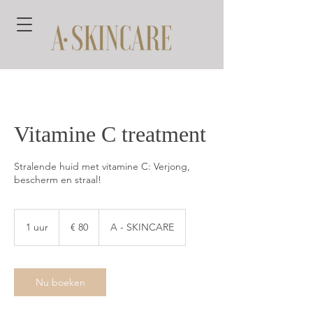
Vitamine C treatment
Stralende huid met vitamine C: Verjong,
bescherm en straal!
80
euro
1 uur
1
€ 80
A - SKINCARE
u
u
Nu boeken